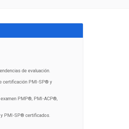
endencias de evaluación.
e certificación PMI-SP® y
 de examen PMP®, PMI-ACP®,
 PMI-SP® certificados.