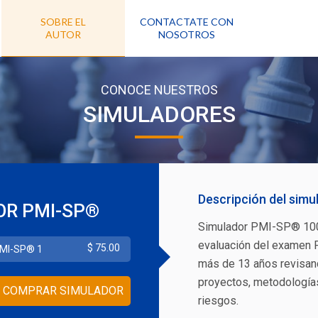
SOBRE EL
CONTACTATE CON
AUTOR
NOSOTROS
CONOCE NUESTROS
SIMULADORES
Descripción del simu
OR PMI-SP®
Simulador PMI-SP® 100%
evaluación del examen 
$
75.00
PMI-SP® 1
más de 13 años revisand
proyectos, metodologías
riesgos.